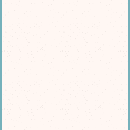
[%lead%]
[%article%]
[%tags%]
前のページへ
次のページへ