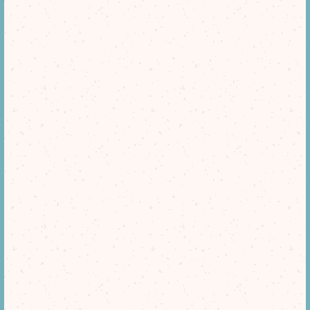
[%title%]
HOME
|
blog
|
template.detail
[%article_date_notime_dot%]
[%list_start%]
[%list_end%][%category%]